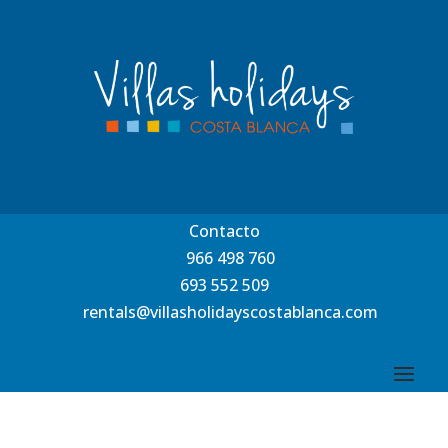
Contacto
966 498 760
693 552 509
rentals@villasholidayscostablanca.com