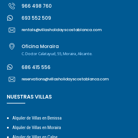
966 498 760

693 552 509
rentals@villasholidayscostablanca.com
Oficina Moraira
C. Doctor Calatayud, 55, Moraira, Alicante.

686 415 556
reservations@villasholidayscostablanca.com
NUESTRAS VILLAS
Alquiler de Villas en Benissa
Alquiler de Villas en Moraira
Alquiler de Villas en Calpe