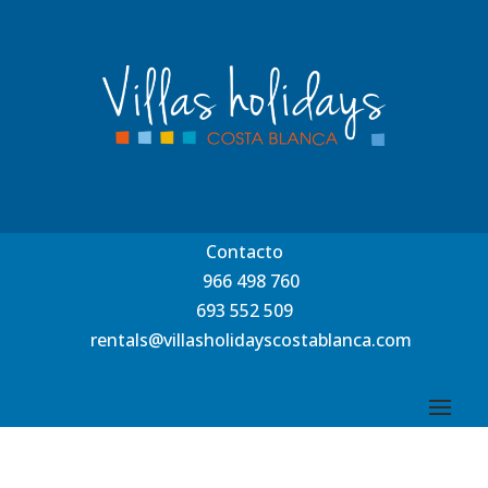
Contacto
966 498 760
693 552 509
rentals@villasholidayscostablanca.com