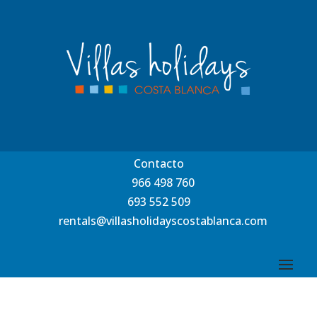
Contacto
966 498 760
693 552 509
rentals@villasholidayscostablanca.com