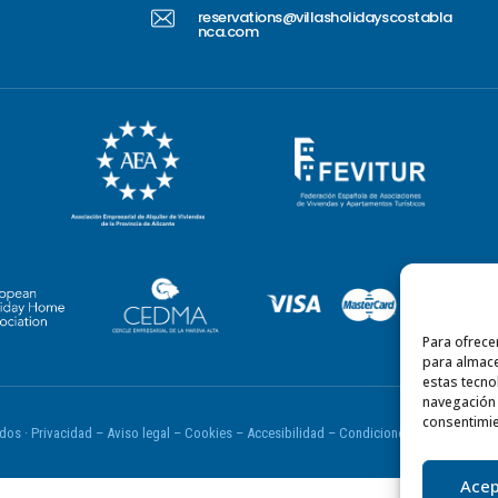
reservations@villasholidayscostabla
nca.com
Para ofrece
para almace
estas tecno
navegación o
consentimie
ados ·
Privacidad
– Aviso legal –
Cookies
– Accesibilidad
– Condiciones generales
Acep