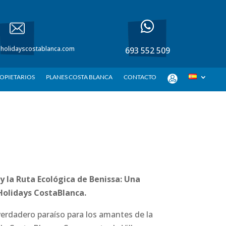

asholidayscostablanca.com
693 552 509
OPIETARIOS
PLANES COSTA BLANCA
CONTACTO
y la Ruta Ecológica de Benissa: Una
Holidays CostaBlanca.
verdadero paraíso para los amantes de la