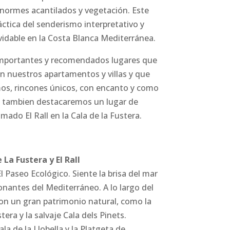
enormes acantilados y vegetación. Este
práctica del senderismo interpretativo y
vidable en la Costa Blanca Mediterránea.
mportantes y recomendados lugares que
n nuestros apartamentos y villas y que
os, rincones únicos, con encanto y como
, tambien destacaremos un lugar de
mado El Rall en la Cala de la Fustera.
 La Fustera y El Rall
l Paseo Ecológico. Siente la brisa del mar
ionantes del Mediterráneo. A lo largo del
on un gran patrimonio natural, como la
era y la salvaje Cala dels Pinets.
ala de la Llobella y la Platgeta de