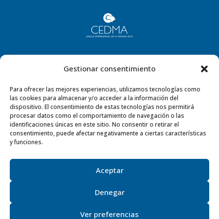
Gestionar consentimiento
Para ofrecer las mejores experiencias, utilizamos tecnologías como
las cookies para almacenar y/o acceder a la información del
dispositivo. El consentimiento de estas tecnologías nos permitirá
procesar datos como el comportamiento de navegación o las
identificaciones únicas en este sitio. No consentir o retirar el
consentimiento, puede afectar negativamente a ciertas características
y funciones.
Aceptar
©2023
Villas Holidays Costa Blanca S.L
· Todos los derechos reservados
·
Privacidad
– Aviso legal –
Cookies
– Accesibilidad
– Condiciones generales
Denegar
⚡
Teamhost
Studio
Ver preferencias